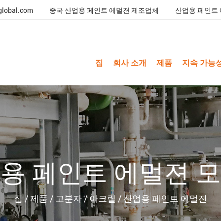
global.com
중국 산업용 페인트 에멀젼 제조업체
산업용 페인트 
집
회사 소개
제품
지속 가능
용 페인트 에멀젼 
집
/
제품
/
고분자
/
아크릴
/
산업용 페인트 에멀젼