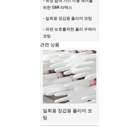
- 유정 합착 가스 이동 제어를
위한 SBR 라텍스
- 일회용 장갑용 폴리머 코팅
- 파편 보호를위한 폴리 우레아
코팅
관련 상품
일회용 장갑용 폴리머 코
팅