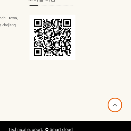
inghu Town,
y, Zhejiang