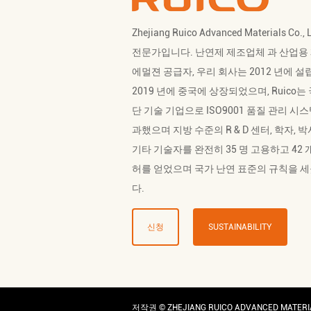
Zhejiang Ruico Advanced Materials Co.,
전문가입니다.
난연제 제조업체
과
산업용
에멀젼 공급자
, 우리 회사는 2012 년에 
2019 년에 중국에 상장되었으며, Ruico는
단 기술 기업으로 ISO9001 품질 관리 시
과했으며 지방 수준의 R & D 센터, 학자, 박
기타 기술자를 완전히 35 명 고용하고 42 
허를 얻었으며 국가 난연 표준의 규칙을 
다.
신청
SUSTAINABILITY
저작권 ©
ZHEJIANG RUICO ADVANCED MATERIAL