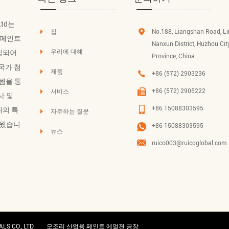
 Ltd는
집
No.188, Liangshan Road, L
 페인트
Nanxun District, Huzhou Cit
우리에 대해
설립되어
Province, China
 국가 첨
제품
+86 (572) 2903236
스템을 통
+86 (572) 2905222
서비스
사 및
+86 15088303595
개의 특
자주하는 질문
세웠습니
+86 15088303595
뉴스
ruico003@ruicoglobal.com
S CO., LTD.
모조리 산업용 페인트 에멀젼 공장