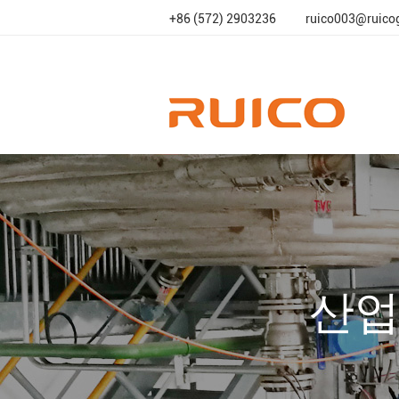
+86 (572) 2903236
ruico003@ruico
산업