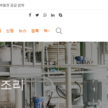
에멀젼 공급 업체
성
신청
뉴스
접촉
혀
모조리