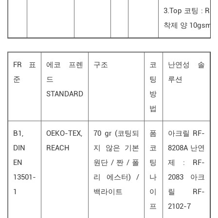
3.Top 코팅 : RF
착제 양 10gsm
FR 표
에코 프렌
구조
코
난연성 솔
준
드
팅
루션
STANDARD
방
법
B1,
OEKO-TEX,
70 gr (코팅되
폼
아크릴 RF-
DIN
REACH
지 않은 기본
코
8208A 난연
EN
원단 / 짠 / 폴
팅
제 : RF-
13501-
리 에스터) /
나
2083 아크
1
백라이트
이
릴 RF-
프
2102-7