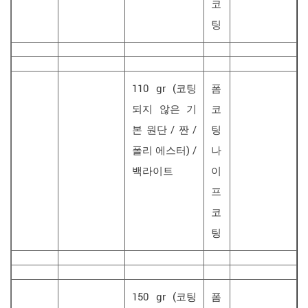
코
팅
110 gr (코팅
폼
되지 않은 기
코
본 원단 / 짠 /
팅
폴리 에스터) /
나
백라이트
이
프
코
팅
150 gr (코팅
폼