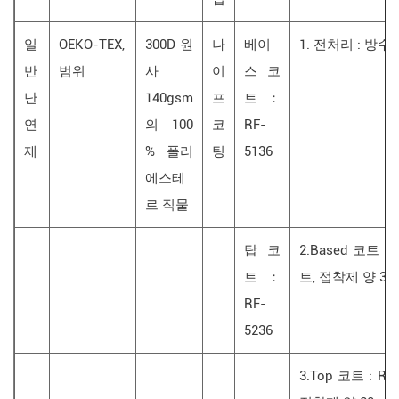
일
OEKO-TEX,
300D 원
나
베이
1. 전처리 : 방수
반
범위
사
이
스 코
난
140gsm
프
트 ：
연
의 100
코
RF-
제
% 폴리
팅
5136
에스테
르 직물
탑 코
2.Based 코트 :
트 ：
트, 접착제 양 30
RF-
5236
3.Top 코트 : R