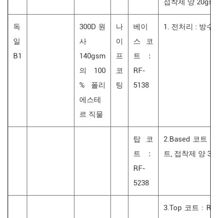
접착제 양 20gs
독
300D 원
나
베이
1. 전처리 : 방수
일
사
이
스 코
B1
140gsm
프
트 ：
의 100
코
RF-
% 폴리
팅
5138
에스테
르 직물
탑 코
2.Based 코트 :
트 ：
트, 접착제 양 30
RF-
5238
3.Top 코트 : R