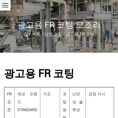
광고용 FR 코팅 모조리
집
/
제품
/
난연 코팅
/
광고용 FR 코팅
광고용 FR 코팅
FR
에코 프렌
구조
코
난연
공정 지시
표
드
팅
성 솔
준
STANDARD
방
루션
법