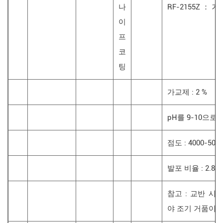
나
RF-2155Z ： 거품
이
프
코
팅
가교제 : 2 %
pH를 9-10으로
점도 : 4000-5
발포 비율 : 2.8
참고 : 교반 시
야 조기 거품이 