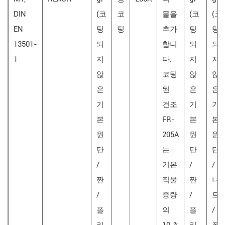
DIN
(코
코
물을
(코
(코
EN
팅
팅
추가
팅
팅
13501-
되
합니
되
되
1
지
다.
지
지
않
코팅
않
않
은
된
은
은
기
건조
기
기
본
FR-
본
본
원
205A
원
원
단
는
단
단
/
기본
/
/
짠
직물
짠
니
/
중량
/
트
폴
의
폴
/