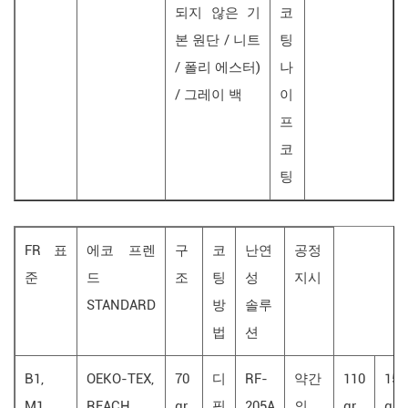
되지 않은 기
코
본 원단 / 니트
팅
/ 폴리 에스터)
나
/ 그레이 백
이
프
코
팅
FR 표
에코 프렌
구
코
난연
공정
준
드
조
팅
성
지시
STANDARD
방
솔루
법
션
B1,
OEKO-TEX,
70
디
RF-
약간
110
150
M1,
REACH
gr
핑
205A
의
gr
gr