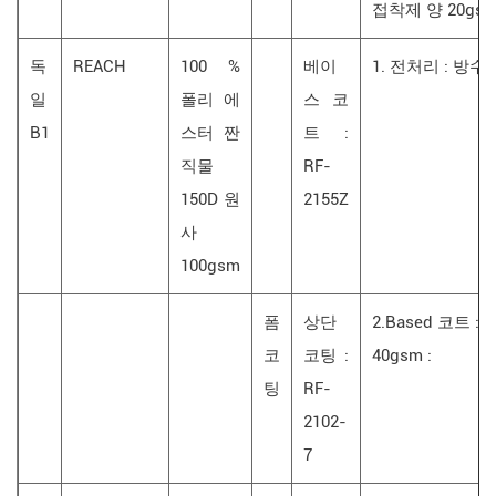
접착제 양 20gs
독
REACH
100 %
베이
1. 전처리 : 방수
일
폴리 에
스 코
B1
스터 짠
트 :
직물
RF-
150D 원
2155Z
사
100gsm
폼
상단
2.Based 코트 
코
코팅 :
40gsm :
팅
RF-
2102-
7