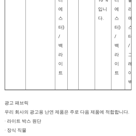
리
10 %
리
폴
에
입니
에
리
스
다.
스
에
터)
터)
스
/
/
터)
백
백
/
라
라
그
이
이
레
트
트
이
백
광고 패브릭
우리 회사의 광고용 난연 제품은 주로 다음 제품에 적합합니다.
· 라이트 박스 원단
· 장식 직물