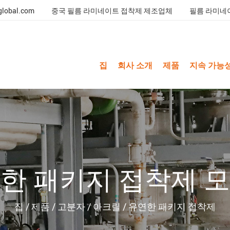
global.com
중국 필름 라미네이트 접착제 제조업체
필름 라미네
집
회사 소개
제품
지속 가능
한 패키지 접착제 
집
/
제품
/
고분자
/
아크릴
/
유연한 패키지 접착제