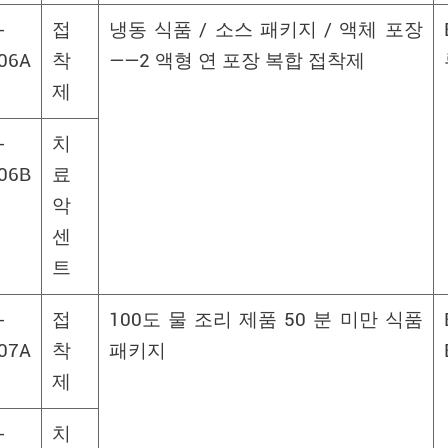
-
접
냉동 식품 / 소스 패키지 / 액체 포장
06A
착
——2 액형 연 포장 복합 접착제
제
-
치
06B
료
악
센
트
-
접
100도 물 조리 제품 50 분 미만 식품
07A
착
패키지
제
-
치