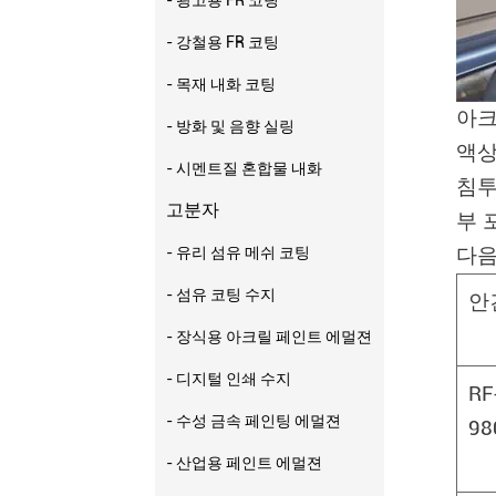
- 강철용 FR 코팅
- 목재 내화 코팅
아크
- 방화 및 음향 실링
액상
- 시멘트질 혼합물 내화
침투
고분자
부 
- 유리 섬유 메쉬 코팅
다음
- 섬유 코팅 수지
안
- 장식용 아크릴 페인트 에멀젼
- 디지털 인쇄 수지
RF
- 수성 금속 페인팅 에멀젼
98
- 산업용 페인트 에멀젼