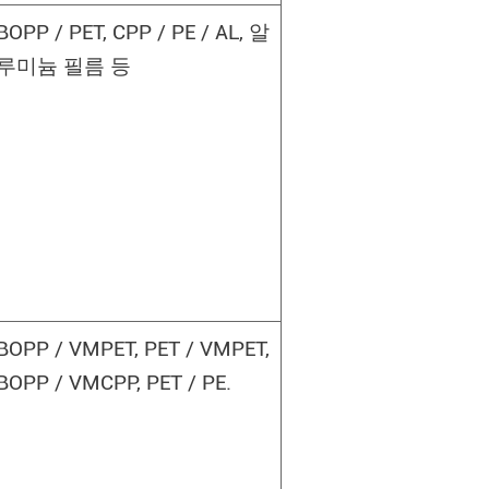
BOPP / PET, CPP / PE / AL, 알
루미늄 필름 등
BOPP / VMPET, PET / VMPET,
BOPP / VMCPP, PET / PE.