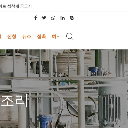
이트 접착제 공급자
성
신청
뉴스
접촉
혀
모조리