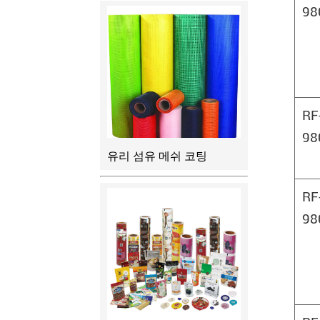
98
RF
98
유리 섬유 메쉬 코팅
RF
98