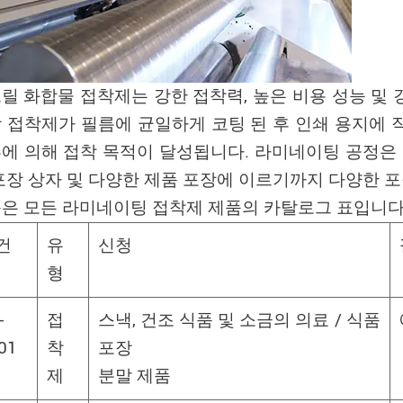
릴 화합물 접착제는 강한 접착력, 높은 비용 성능 및
 접착제가 필름에 균일하게 코팅 된 후 인쇄 용지에 
에 의해 접착 목적이 달성됩니다. 라미네이팅 공정은 
포장 상자 및 다양한 제품 포장에 이르기까지 다양한 
은 모든 라미네이팅 접착제 제품의 카탈로그 표입니다
건
유
신청
형
-
접
스낵, 건조 식품 및 소금의 의료 / 식품
01
착
포장
제
분말 제품