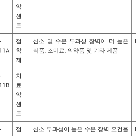
악
센
트
-
접
산소 및 수분 투과성 장벽이 더 높은
11A
착
식품, 조미료, 의약품 및 기타 제품
제
-
치
11B
료
악
센
트
-
접
산소 투과성이 높은 수분 장벽 요건을