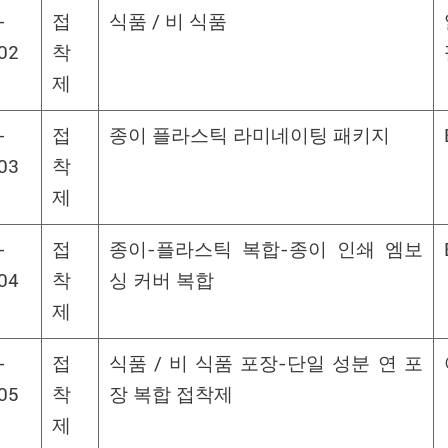
-
접
식품 / 비 식품
02
착
제
-
접
종이 플라스틱 라미네이팅 패키지
03
착
제
-
접
종이-플라스틱 복합-종이 인쇄 엠보
04
착
싱 커버 복합
제
-
접
식품 / 비 식품 포장-단일 성분 연 포
05
착
장 복합 접착제
제