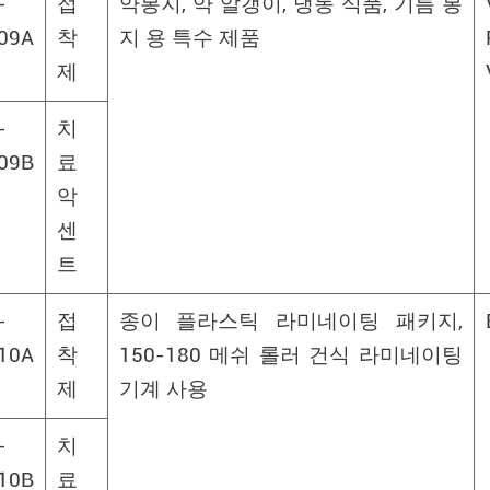
-
접
약봉지, 약 알갱이, 냉동 식품, 기름 봉
09A
착
지 용 특수 제품
제
-
치
09B
료
악
센
트
-
접
종이 플라스틱 라미네이팅 패키지,
10A
착
150-180 메쉬 롤러 건식 라미네이팅
제
기계 사용
-
치
10B
료