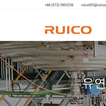
+86 (572) 2903236
ruico003@ruico
유연