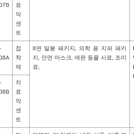
07B
료
악
센
트
-
접
8면 밀봉 패키지, 의학 용 지퍼 패키
08A
착
지, 안면 마스크, 애완 동물 사료, 조미
제
료;
-
치
08B
료
악
센
트