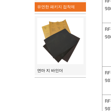
RF
유연한 패키지 접착제
98
RF
98
연마 지 바인더
RF
98
RF
98