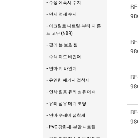
- 수성 에폭시 수지
RF
- 먼지 억제 수지
98
- 아크릴로 니트릴-부타 디 른
트 고무 (NBR)
RF
- 필러 블 보호 젤
98
- 수색 패드 바인더
- 연마 지 바인더
RF
- 유연한 패키지 접착제
98
- 연삭 휠용 유리 섬유 메쉬
- 유리 섬유 메쉬 코팅
RF
- 연마 수세미 접착제
98
- PVC 강화제-분말 니트릴