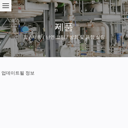
제품
집
/
제품
/
난연 코팅
/
방화 및 음향 실링
업데이트될 정보