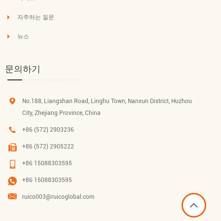
자주하는 질문
뉴스
문의하기
No.188, Liangshan Road, Linghu Town, Nanxun District, Huzhou
City, Zhejiang Province, China
+86 (572) 2903236
+86 (572) 2905222
+86 15088303595
+86 15088303595
ruico003@ruicoglobal.com